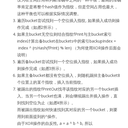
率肯定是将整个hash值作为指纹，但是空间占用也最大，
这种平衡也可以根据实际情况调整。
遍历bucket尝试找到一个空位插入指纹, 如果插入成功则操
作完成（如
图2
所示）。
如果主bucket无空位则结合指纹fPrint与主bucket索引
index计算出备bucket在buckets中的索引backupIndex =
index ^ (rsHash(fPrint) % len) （为何使用XOR操作后面会
说明）
遍历备bucket尝试找到一个空位插入指纹，如果插入成功
则操作完成（如
图3
所示）。
如果主备bucket都没有空位插入，则随机踢掉主备bucket8
个位置上的某个指纹，插入当前指纹。
被踢出的指纹fPrintOut找寻该指纹对应的另一个bucket插
入。当另一个bucket也满，则会继续踢出并插入操作，直
到找到空位为止（如
图4
所示）。
而被踢出指纹如何快速找到其对应的另一个bucket，则要
用到前面提到的^操作。
由于XOR操作的自反性, a = a ^ b ^ b, 所以