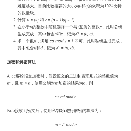
难度越大。目前比较推荐的大小为
p
和
q
的乘积为1024比特
的数量级。
计算
n = pq
和
z = (p – 1)(q – 1)
在小于
n
的整数中随机选择一个与z互质的整数
e
，此时公钥
+
生成完成，其中包含
n
和
e
，记为
K
= (n, e)
。
求一个数
d
，满足
ed mod z = 1
即可。此时私钥生成完成，
–
其中包含
n
和
d
，记为
K
= (n, d)
。
加密和解密算法
Alice要给报文加密时，假设报文的二进制表现形式的整数值为
m
，且
m < n
，使用公钥对
m
加密的结果为
c
，则：
e
c = m
mod n
Bob接收到密文后，使用私钥对
c
进行解密的算法为：
d
m = c
mod n