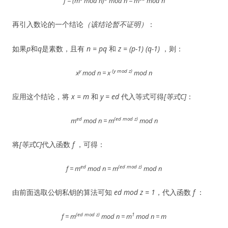
f = (m
mod n)
mod n = m
mod n
再引入数论的一个结论
（该结论暂不证明）
：
如果
p
和
q
是素数，且有
n = pq
和
z = (p-1) (q-1)
，则：
y
(y mod z)
x
mod n = x
mod n
应用这个结论，将
x = m
和
y = ed
代入等式可得
[等式C]
：
ed
(ed mod z)
m
mod n = m
mod n
将
[等式C]
代入函数
f
，可得：
ed
(ed mod z)
f = m
mod n
=
m
mod n
由前面选取公钥私钥的算法可知
ed mod z = 1
，代入函数
f
：
(ed mod z)
1
f = m
mod n = m
mod n = m