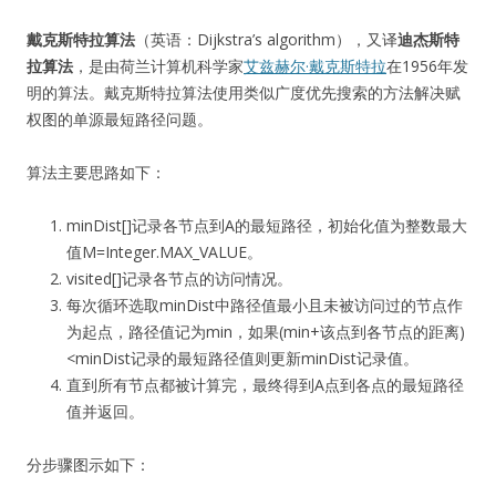
戴克斯特拉算法
（英语：Dijkstra’s algorithm），又译
迪杰斯特
拉算法
，是由荷兰计算机科学家
艾兹赫尔·戴克斯特拉
在1956年发
明的算法。戴克斯特拉算法使用类似广度优先搜索的方法解决赋
权图的单源最短路径问题。
算法主要思路如下：
minDist[]记录各节点到A的最短路径，初始化值为整数最大
值M=Integer.MAX_VALUE。
visited[]记录各节点的访问情况。
每次循环选取minDist中路径值最小且未被访问过的节点作
为起点，路径值记为min，如果(min+该点到各节点的距离)
<minDist记录的最短路径值则更新minDist记录值。
直到所有节点都被计算完，最终得到A点到各点的最短路径
值并返回。
分步骤图示如下：