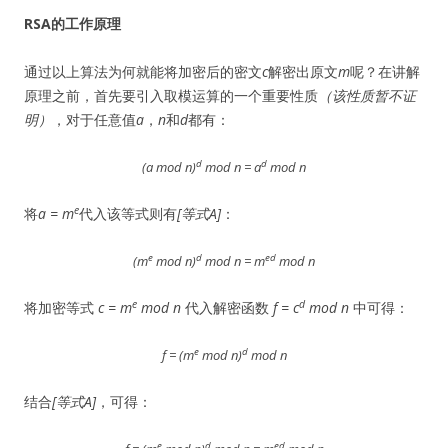
RSA的工作原理
通过以上算法为何就能将加密后的密文
c
解密出原文
m
呢？在讲解
原理之前，首先要引入取模运算的一个重要性质
（该性质暂不证
明）
，对于任意值
a
，
n
和
d
都有：
d
d
(a mod n)
mod
n = a
mod n
e
将
a = m
代入该等式则有
[等式A]
：
e
d
ed
(m
mod n)
mod n = m
mod n
e
d
将加密等式
c = m
mod n
代入解密函数
f = c
mod n
中可得：
e
d
f =
(m
mod n)
mod n
结合
[等式A]
，可得：
e
d
ed