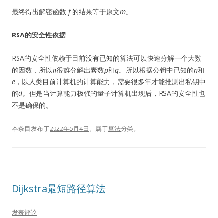
最终得出解密函数
f
的结果等于原文
m
。
RSA的安全性依据
RSA的安全性依赖于目前没有已知的算法可以快速分解一个大数
的因数，所以
n
很难分解出素数
p
和
q
。所以根据公钥中已知的
n
和
e
，以人类目前计算机的计算能力，需要很多年才能推测出私钥中
的
d
。但是当计算能力极强的量子计算机出现后，RSA的安全性也
不是确保的。
本条目发布于
2022年5月4日
。属于
算法
分类。
Dijkstra最短路径算法
发表评论