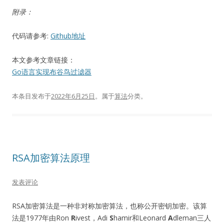
附录：
代码请参考:
Github地址
本文参考文章链接：
Go语言实现布谷鸟过滤器
本条目发布于
2022年6月25日
。属于
算法
分类。
RSA加密算法原理
发表评论
RSA加密算法是一种非对称加密算法，也称公开密钥加密。该算
法是1977年由Ron
R
ivest，Adi
S
hamir和Leonard
A
dleman三人