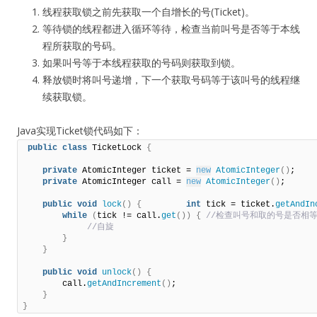
线程获取锁之前先获取一个自增长的号(Ticket)。
等待锁的线程都进入循环等待，检查当前叫号是否等于本线
程所获取的号码。
如果叫号等于本线程获取的号码则获取到锁。
释放锁时将叫号递增，下一个获取号码等于该叫号的线程继
续获取锁。
Java实现Ticket锁代码如下：
public
class
 TicketLock 
{
private
 AtomicInteger ticket = 
new
AtomicInteger
()
;                              

private
 AtomicInteger call = 
new
AtomicInteger
()
;    

public
void
lock
()
{
int
 tick = ticket.
getAndIn
while
(
tick != call.
get
())
{
 //检查叫号和取的号是否相等  
 //自旋         
}
}
public
void
unlock
()
{
        call.
getAndIncrement
()
;     

}
}