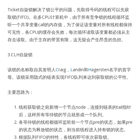
Ticket自旋锁解决了锁公平的问题，先取得号码的线程可以先获
取锁(FIFO)。在多CPU计算机中，由于所有竞争锁的线程循环监
听一个共享变量call的内存值，为了保证该变量对所有线程都保持
可见性，各CPU的缓存会失效，每次循环读取该变量都必须从主
存去读取。由于主存的带宽有限，这无疑会产生昂贵的负担。
3.CLH自旋锁
该锁的名称取自其发明人
C
raig
，L
andin和
H
agersten名字的首字
母。该锁采用隐式的链表实现FIFO队列来达到获取锁的公平性。
主要思路为：
线程获取锁之前新增一个节点node，连接到链表的tail指针
后，这样所有等待锁的节点就形成一个队列。
各等待锁的线程都循环监听前一个节点pre的状态，如果pre
的状态为释放锁的状态，则当前线程进入持有锁的状态。
根据队列FIFO的特性，各线程即可依次获取锁。