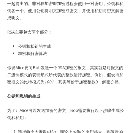
一起提出的。非对称加密即加密过程会使用一对密钥，公钥和私
钥各一个。使用公钥将明文加密成密文，并使用私钥将密文解密
成明文。
RSA主要包含两个部分：
公钥和私钥的生成
加密和解密算法
假设Alice要向Bob发送一个RSA加密的报文，其实就是对报文的
二进制模式的表现形式所代表的整数进行加密。例如，假设待加
密报文的比特模式为
1001
，其实等价于加密整数9，解密亦然。
公钥和私钥的生成
为了让Alice可以发送加密的密文，Bob需要执行以下步骤生成公
钥和私钥：
选择两个大素数
p
和
q
。理论上
p
和
q
的乘积越大，则破译的