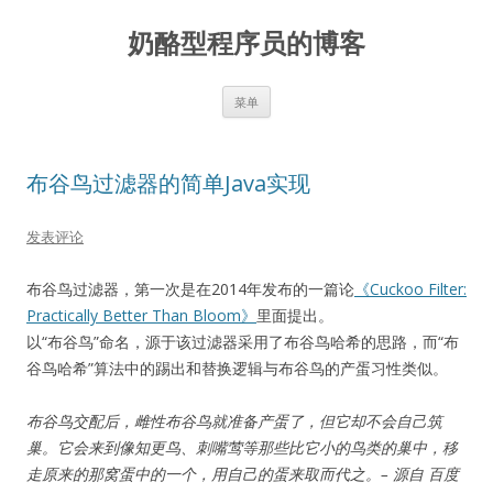
奶酪型程序员的博客
跳
菜单
至
正
文
布谷鸟过滤器的简单Java实现
发表评论
布谷鸟过滤器，第一次是在2014年发布的一篇论
《Cuckoo Filter:
Practically Better Than Bloom》
里面提出。
以“布谷鸟”命名，源于该过滤器采用了布谷鸟哈希的思路，而“布
谷鸟哈希”算法中的踢出和替换逻辑与布谷鸟的产蛋习性类似。
布谷鸟交配后，雌性布谷鸟就准备产蛋了，但它却不会自己筑
巢。它会来到像知更鸟、刺嘴莺等那些比它小的鸟类的巢中，移
走原来的那窝蛋中的一个，用自己的蛋来取而代之。– 源自 百度