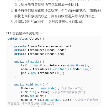
后，这样所有等待锁的节点就形成一个队列。
各等待锁的线程都循环监听前一个节点pre的状态，如果pre
的状态为释放锁的状态，则当前线程进入持有锁的状态。
根据队列FIFO的特性，各线程即可依次获取锁。
CLH自旋锁Java实现如下：
public
class
 ClhLock 
{
private
 AtomicReference
<
Node
>
 tail;     

private
 ThreadLocal
<
Node
>
 node;     

private
 ThreadLocal
<
Node
>
 pre;     

public
ClhLock
()
{
        tail = 
new
 AtomicReference
<>(
new
Node
())
;         

        node = ThreadLocal.
withInitial
(
Node::
new
)
;         

        pre = 
new
 ThreadLocal
<>()
;     

}
public
void
lock
()
{
        Node curr = 
new
Node
()
;
 //新增node节点         
        curr.
flag
 = 
true
;
 //节点设置为待获取锁状态         
        node.
set
(
curr
)
;         

        Node pr = tail.
getAndSet
(
curr
)
;
 //读取当前节点的
前置节点并将当前节点链接到tail后         