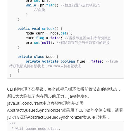
        pre.
set
(
pr
)
;                  

while
(
pr.
flag
){
 //检查前置节点的锁状态             
 //自旋         
}
}
public
void
unlock
()
{
        Node curr = node.
get
()
;         

        curr.
flag
 = 
false
;
 //当前节点置为未持有锁状态         
        pre.
set
(
null
)
;
 //解除前置节点与当前节点的链接     
}
private
class
 Node 
{
private
volatile
boolean
 flag = 
false
;
 //true=
待获取锁或持有锁状态，false=未持有锁状态     
}
}
CLH锁实现了公平锁，每个线程只循环监听前置节点的锁状态，
所以大大降低了内存同步的压力。Java并发包
java.util.concurrent中众多锁实现的基础类
AbstractQueuedSynchronizer就采用了CLH锁的变体实现，请看
JDK1.8源码AbstractQueuedSynchronizer类304行注释：
/**

 * Wait queue node class.
