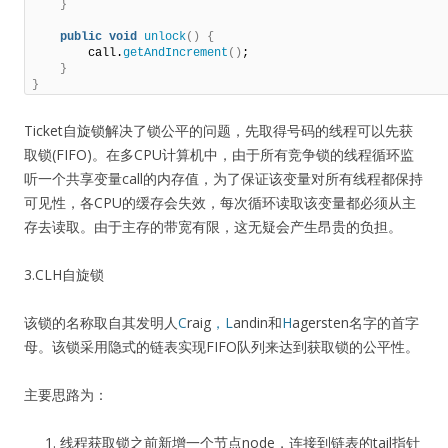
}
public
void
unlock
()
{
        call.
getAndIncrement
()
;     

}
}
Ticket自旋锁解决了锁公平的问题，先取得号码的线程可以先获
取锁(FIFO)。在多CPU计算机中，由于所有竞争锁的线程循环监
听一个共享变量call的内存值，为了保证该变量对所有线程都保持
可见性，各CPU的缓存会失效，每次循环读取该变量都必须从主
存去读取。由于主存的带宽有限，这无疑会产生昂贵的负担。
3.CLH自旋锁
该锁的名称取自其发明人
C
raig
，L
andin和
H
agersten名字的首字
母。该锁采用隐式的链表实现FIFO队列来达到获取锁的公平性。
主要思路为：
线程获取锁之前新增一个节点node，连接到链表的tail指针