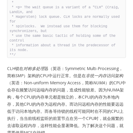
 *

 * <p> The wait queue is a variant of a "CLH" (Craig, 
Landin, and

 * Hagersten) lock queue. CLH locks are normally used 
for

 * spinlocks.  We instead use them for blocking 
synchronizers, but

 * use the same basic tactic of holding some of the 
control

 * information about a thread in the predecessor of 
its node.

**/
CLH锁在
对称多处理
器（英语：Symmetric Multi-Processing，
简称
SMP
）架构的CPU中运行正常。但是在
非统一内存访问架构
（英语：Non-uniform Memory Access，简称
NUMA
）的CPU中
会存在频繁访问远端内存的问题，造成性能较差。因为NUMA架
构，每个CPU的内存单元都是独立的，本CPU的内存为本地内
存，其他CPU的内存为远程内存。而访问远程内存的性能要远远
低于访问本地内存。而各等待锁的线程可能同时在不同的CPU上
执行，当当前线程监听的前置节点在另一个CPU时，就会频繁的
去读取远程内存，这样性能会显著降低。为了解决这个问题，就
需要使用MCS自旋锁。