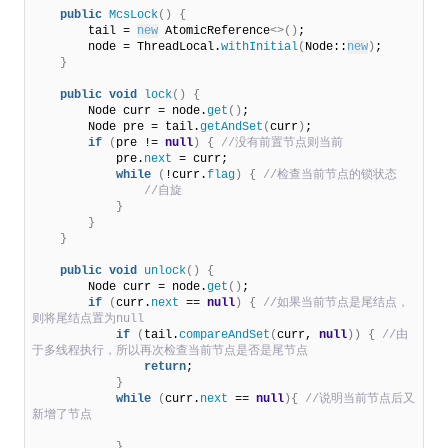
public
McsLock
()
{
        tail = 
new
 AtomicReference
<>()
;

        node = ThreadLocal.
withInitial
(
Node::
new
)
;

}
public
void
lock
()
{
        Node curr = node.
get
()
;

        Node pre = tail.
getAndSet
(
curr
)
;

if
(
pre != 
null
)
{
 //没有前置节点则当前
            pre.
next
 = curr;

while
(
!curr.
flag
)
{
 //检查当前节点的锁状态
 //自旋
}
}
}
public
void
unlock
()
{
        Node curr = node.
get
()
;

if
(
curr.
next
 == 
null
)
{
 //如果当前节点是尾结点，
则将尾结点置为null
if
(
tail.
compareAndSet
(
curr, 
null
))
{
 //由
于多线程执行，所以再次检查当前节点是否是尾节点
return
;

}
while
(
curr.
next
 == 
null
){
 //说明当前节点后又
新增了节点
}