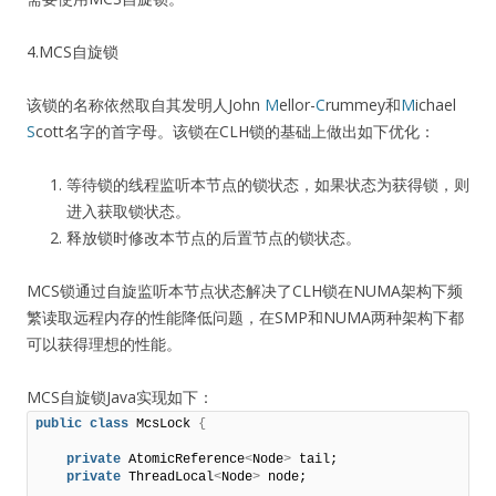
4.MCS自旋锁
该锁的名称依然取自其发明人John
M
ellor-
C
rummey和
M
ichael
S
cott名字的首字母。该锁在CLH锁的基础上做出如下优化：
等待锁的线程监听本节点的锁状态，如果状态为获得锁，则
进入获取锁状态。
释放锁时修改本节点的后置节点的锁状态。
MCS锁通过自旋监听本节点状态解决了CLH锁在NUMA架构下频
繁读取远程内存的性能降低问题，在SMP和NUMA两种架构下都
可以获得理想的性能。
MCS自旋锁Java实现如下：
public
class
 McsLock 
{
private
 AtomicReference
<
Node
>
 tail;

private
 ThreadLocal
<
Node
>
 node;
