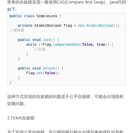
简单的自旋锁实现一般使用CAS(Compare And Swap)，Java代码
如下:
public
class
 SimpleLock 
{
private
 AtomicBoolean flag = 
new
AtomicBoolean
()
;
//锁变量                               
public
void
lock
()
{
while
(
!flag.
compareAndSet
(
false
, 
true
))
{
 //自旋         
}
}
public
void
unlock
()
{
        flag.
set
(
false
)
;     

}
}
这种方式实现的自旋锁的问题是不公平自旋锁，可能会出现线程
饥饿问题。
2.Ticket自旋锁
为了实现公平自旋锁，可以模拟银行柜台办理业务的排队叫号机