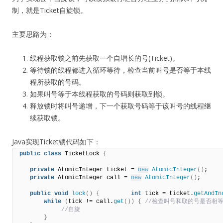
制，就是Ticket自旋锁。
主要思路为：
线程获取锁之前先获取一个自增长的号(Ticket)。
等待锁的线程都进入循环等待，检查当前叫号是否等于本线
程所获取的号码。
如果叫号等于本线程获取的号码则获取到锁。
释放锁时将叫号递增，下一个获取号码等于该叫号的线程继
续获取锁。
Java实现Ticket锁代码如下：
public
class
 TicketLock 
{
private
 AtomicInteger ticket = 
new
AtomicInteger
()
;                              

private
 AtomicInteger call = 
new
AtomicInteger
()
;    

public
void
lock
()
{
int
 tick = ticket.
getAndIn
while
(
tick != call.
get
())
{
 //检查叫号和取的号是否相等  
 //自旋         
}