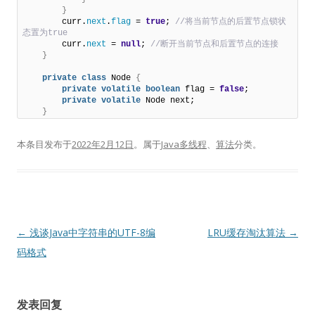
}
        curr.
next
.
flag
 = 
true
;
 //将当前节点的后置节点锁状
态置为true
        curr.
next
 = 
null
;
 //断开当前节点和后置节点的连接
}
private
class
 Node 
{
private
volatile
boolean
 flag = 
false
;

private
volatile
 Node next;

}
本条目发布于
2022年2月12日
。属于
Java多线程
、
算法
分类。
文
←
浅谈Java中字符串的UTF-8编
LRU缓存淘汰算法
→
章
码格式
导
航
发表回复