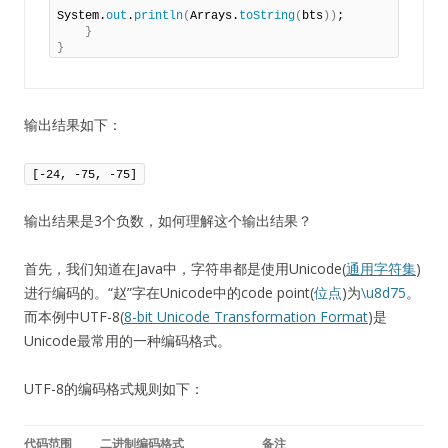
System.
out
.
println
(
Arrays.
toString
(
bts
))
;

}
}
输出结果如下：
[-24, -75, -75]
输出结果是3个负数，如何理解这个输出结果？
首先，我们知道在Java中，字符串都是使用Unicode(
通用字符集
)
进行编码的。“赵”字在Unicode中的code point(
位点
)为
\u8d75
。
而本例中UTF-8(
8-bit Unicode Transformation Format
)是
Unicode最常用的一种编码格式。
UTF-8的编码格式规则如下：
代码范围
二进制编码格式
备注