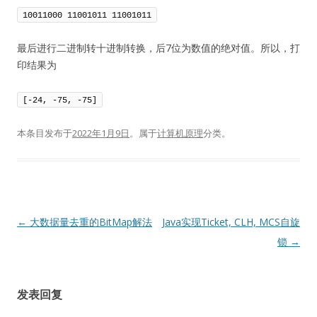
10011000 11001011 11001011
最后进行二进制转十进制转换，后7位为数值的绝对值。所以，打
印结果为
[-24, -75, -75]
本条目发布于
2022年1月9日
。属于
计算机原理
分类。
文
←
大数据量去重的BitMap解法
Java实现Ticket, CLH, MCS自旋
章
锁
→
导
航
发表回复