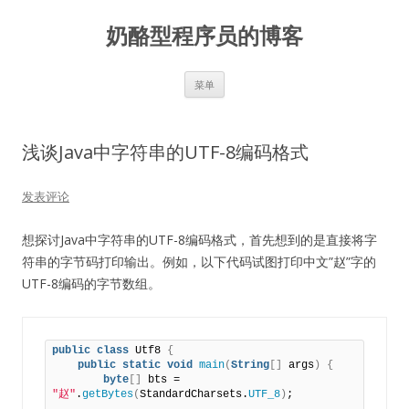
奶酪型程序员的博客
跳
菜单
至
正
文
浅谈Java中字符串的UTF-8编码格式
发表评论
想探讨Java中字符串的UTF-8编码格式，首先想到的是直接将字
符串的字节码打印输出。例如，以下代码试图打印中文”赵”字的
UTF-8编码的字节数组。
public
class
 Utf8 
{
public
static
void
main
(
String
[]
 args
)
{
byte
[]
 bts = 
"赵"
.
getBytes
(
StandardCharsets.
UTF_8
)
;
